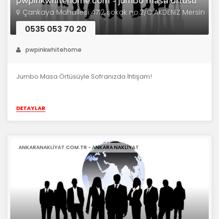
pwpinkwhitehome.com - jumbo masa örtüsü
Çankaya Mahallesi 4712 sokak no:2/C AKDENİZ Mersin
0535 053 70 20
pwpinkwhitehome
Jumbo Masa Örtüsüyle Sofranızda İhtişam!
DETAYLAR
ANKARANAKLIYAT.COM.TR - ANKARA NAKLIYAT