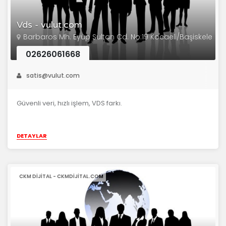
Vds - vulut.com
Barbaros Mh. Eyüp Sultan Cd. No:19 Kocaeli/Başiskele
02626061668
satis@vulut.com
Güvenli veri, hızlı işlem, VDS farkı.
DETAYLAR
CKM DIJITAL - CKMDIJITAL.COM