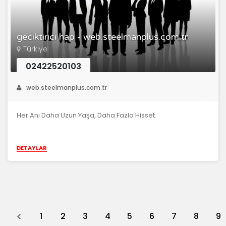
geciktirici hap - web.steelmanplus.com.tr
Türkiye
02422520103
web.steelmanplus.com.tr
Her Anı Daha Uzun Yaşa, Daha Fazla Hisset.
DETAYLAR
Previous
1
2
3
4
5
6
7
8
9