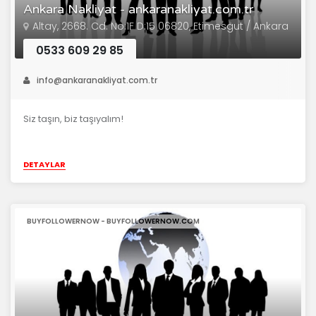
Ankara Nakliyat - ankaranakliyat.com.tr
Altay, 2668. Cd. No:1F D:15 06820, Etimesgut / Ankara
0533 609 29 85
info@ankaranakliyat.com.tr
Siz taşın, biz taşıyalım!
DETAYLAR
BUYFOLLOWERNOW - BUYFOLLOWERNOW.COM