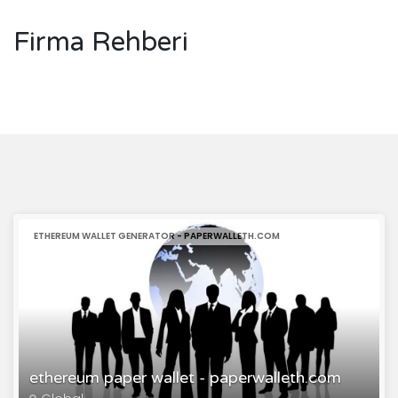
Firma Rehberi
ETHEREUM WALLET GENERATOR - PAPERWALLETH.COM
ethereum paper wallet - paperwalleth.com