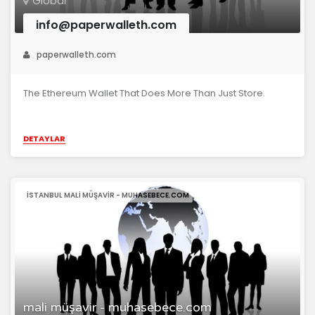
Global
info@paperwalleth.com
paperwalleth.com
The Ethereum Wallet That Does More Than Just Store.
DETAYLAR
ISTANBUL MALI MÜŞAVIR - MUHASEBECE.COM
mali müşavir - muhasebece.com