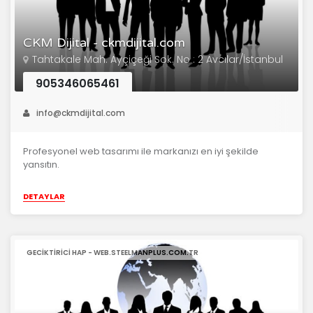
CKM Dijital - ckmdijital.com
Tahtakale Mah. Ayçiçeği Sok. No : 2 Avcılar/İstanbul
905346065461
info@ckmdijital.com
Profesyonel web tasarımı ile markanızı en iyi şekilde
yansıtın.
DETAYLAR
GECIKTIRICI HAP - WEB.STEELMANPLUS.COM.TR