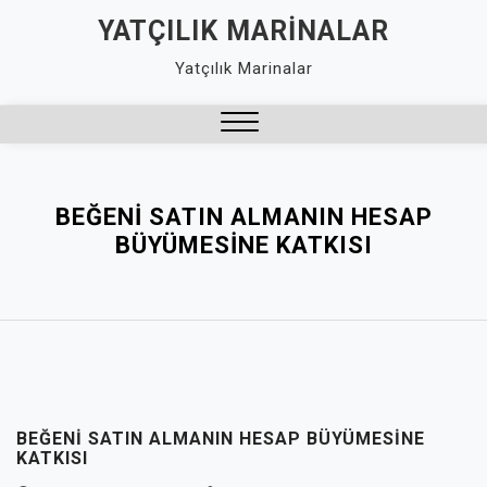
Skip
YATÇILIK MARINALAR
to
Yatçılık Marinalar
content
Close
Menu
BEĞENI SATIN ALMANIN HESAP
BÜYÜMESINE KATKISI
BEĞENI SATIN ALMANIN HESAP BÜYÜMESINE
KATKISI