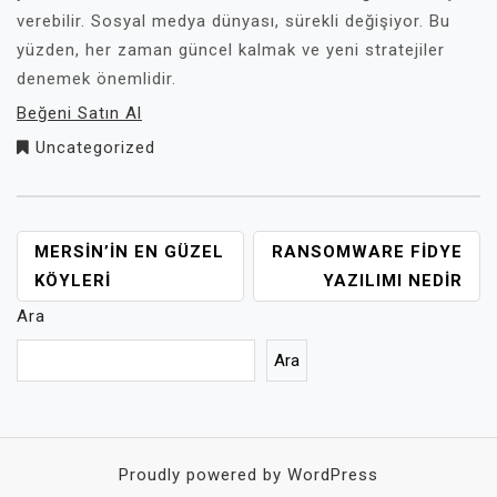
verebilir. Sosyal medya dünyası, sürekli değişiyor. Bu
yüzden, her zaman güncel kalmak ve yeni stratejiler
denemek önemlidir.
Beğeni Satın Al
Uncategorized
YAZI
MERSIN’IN EN GÜZEL
RANSOMWARE FIDYE
GEZINMESI
KÖYLERI
YAZILIMI NEDIR
Ara
Ara
Proudly powered by WordPress