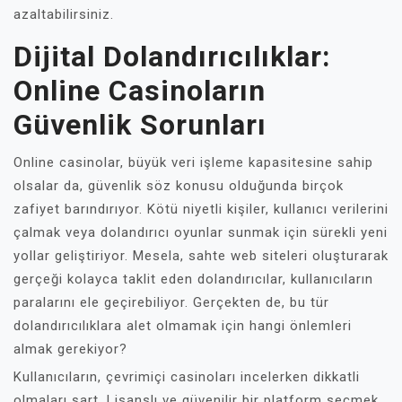
azaltabilirsiniz.
Dijital Dolandırıcılıklar:
Online Casinoların
Güvenlik Sorunları
Online casinolar, büyük veri işleme kapasitesine sahip
olsalar da, güvenlik söz konusu olduğunda birçok
zafiyet barındırıyor. Kötü niyetli kişiler, kullanıcı verilerini
çalmak veya dolandırıcı oyunlar sunmak için sürekli yeni
yollar geliştiriyor. Mesela, sahte web siteleri oluşturarak
gerçeği kolayca taklit eden dolandırıcılar, kullanıcıların
paralarını ele geçirebiliyor. Gerçekten de, bu tür
dolandırıcılıklara alet olmamak için hangi önlemleri
almak gerekiyor?
Kullanıcıların, çevrimiçi casinoları incelerken dikkatli
olmaları şart. Lisanslı ve güvenilir bir platform seçmek,