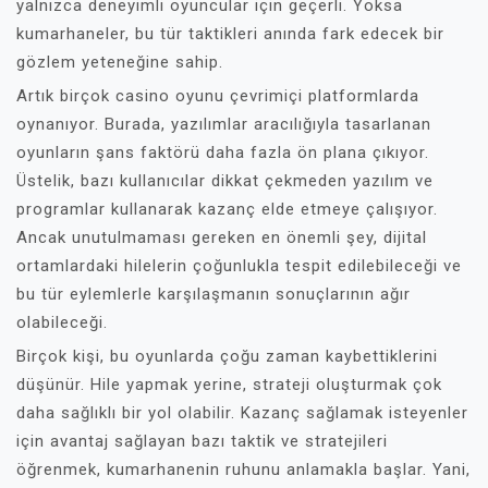
yalnızca deneyimli oyuncular için geçerli. Yoksa
kumarhaneler, bu tür taktikleri anında fark edecek bir
gözlem yeteneğine sahip.
Artık birçok casino oyunu çevrimiçi platformlarda
oynanıyor. Burada, yazılımlar aracılığıyla tasarlanan
oyunların şans faktörü daha fazla ön plana çıkıyor.
Üstelik, bazı kullanıcılar dikkat çekmeden yazılım ve
programlar kullanarak kazanç elde etmeye çalışıyor.
Ancak unutulmaması gereken en önemli şey, dijital
ortamlardaki hilelerin çoğunlukla tespit edilebileceği ve
bu tür eylemlerle karşılaşmanın sonuçlarının ağır
olabileceği.
Birçok kişi, bu oyunlarda çoğu zaman kaybettiklerini
düşünür. Hile yapmak yerine, strateji oluşturmak çok
daha sağlıklı bir yol olabilir. Kazanç sağlamak isteyenler
için avantaj sağlayan bazı taktik ve stratejileri
öğrenmek, kumarhanenin ruhunu anlamakla başlar. Yani,