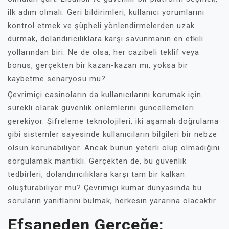
ilk adım olmalı. Geri bildirimleri, kullanıcı yorumlarını
kontrol etmek ve şüpheli yönlendirmelerden uzak
durmak, dolandırıcılıklara karşı savunmanın en etkili
yollarından biri. Ne de olsa, her cazibeli teklif veya
bonus, gerçekten bir kazan-kazan mı, yoksa bir
kaybetme senaryosu mu?
Çevrimiçi casinoların da kullanıcılarını korumak için
sürekli olarak güvenlik önlemlerini güncellemeleri
gerekiyor. Şifreleme teknolojileri, iki aşamalı doğrulama
gibi sistemler sayesinde kullanıcıların bilgileri bir nebze
olsun korunabiliyor. Ancak bunun yeterli olup olmadığını
sorgulamak mantıklı. Gerçekten de, bu güvenlik
tedbirleri, dolandırıcılıklara karşı tam bir kalkan
oluşturabiliyor mu? Çevrimiçi kumar dünyasında bu
soruların yanıtlarını bulmak, herkesin yararına olacaktır.
Efsaneden Gerçeğe: