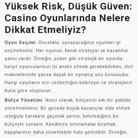
Yüksek Risk, Düşük Güven:
Casino Oyunlarında Nelere
Dikkat Etmeliyiz?
Oyun Seçimi
: Öncelikle, oynayacağınız oyunları iyi
seçmelisiniz. Her oyunun, kendi stratejisi ve kazanma
şansı vardır. Örneğin, poker gibi stratejik bir oyunda
karşıt oyuncularınızı iyi analiz etmek gerekebilirken, slot
makinelerinde şansa dayalı bir oynanış söz konusudur.
Hangi oyunların sizi cezbettiğini belirleyin ve stratejinizi
buna göre oluşturun.
Bütçe Yönetimi
: İkinci olarak, bütçenizi sıkı bir şekilde
yönetmelisiniz. Bir gecede büyük kazançlar elde etmek
isteğiyle harekete geçmek yerine, belirlediğiniz bir
bütçeyle oynayın. Kendinize sınırlamalar koymak,
kayıplarınızı daha yönetilebilir hale getirebilir. Örneğin,