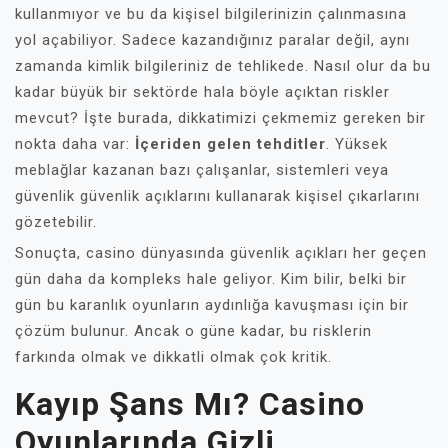
kullanmıyor ve bu da kişisel bilgilerinizin çalınmasına
yol açabiliyor. Sadece kazandığınız paralar değil, aynı
zamanda kimlik bilgileriniz de tehlikede. Nasıl olur da bu
kadar büyük bir sektörde hala böyle açıktan riskler
mevcut? İşte burada, dikkatimizi çekmemiz gereken bir
nokta daha var:
İçeriden gelen tehditler
. Yüksek
meblağlar kazanan bazı çalışanlar, sistemleri veya
güvenlik güvenlik açıklarını kullanarak kişisel çıkarlarını
gözetebilir.
Sonuçta, casino dünyasında güvenlik açıkları her geçen
gün daha da kompleks hale geliyor. Kim bilir, belki bir
gün bu karanlık oyunların aydınlığa kavuşması için bir
çözüm bulunur. Ancak o güne kadar, bu risklerin
farkında olmak ve dikkatli olmak çok kritik.
Kayıp Şans Mı? Casino
Oyunlarında Gizli