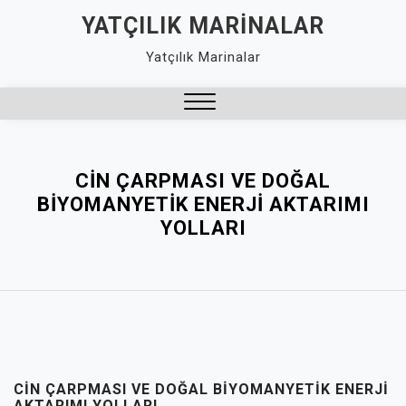
Skip
YATÇILIK MARINALAR
to
Yatçılık Marinalar
content
Close
Menu
CIN ÇARPMASI VE DOĞAL
BIYOMANYETIK ENERJI AKTARIMI
YOLLARI
CIN ÇARPMASI VE DOĞAL BIYOMANYETIK ENERJI
AKTARIMI YOLLARI