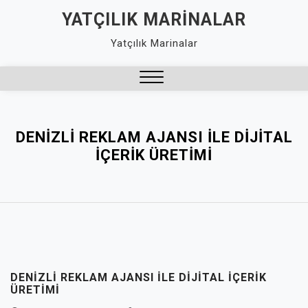
Skip
YATÇILIK MARINALAR
to
Yatçılık Marinalar
content
Close
Menu
DENIZLI REKLAM AJANSI ILE DIJITAL
İÇERIK ÜRETIMI
DENIZLI REKLAM AJANSI ILE DIJITAL İÇERIK
ÜRETIMI