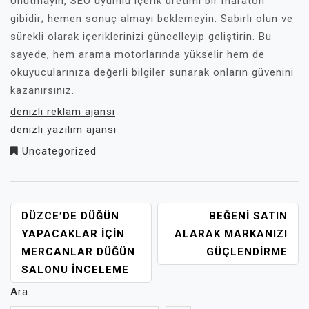
Unutmayın, SEO uyumlu içerik üretimi bir maraton
gibidir; hemen sonuç almayı beklemeyin. Sabırlı olun ve
sürekli olarak içeriklerinizi güncelleyip geliştirin. Bu
sayede, hem arama motorlarında yükselir hem de
okuyucularınıza değerli bilgiler sunarak onların güvenini
kazanırsınız.
denizli reklam ajansı
denizli yazılım ajansı
Uncategorized
YAZI
DÜZCE’DE DÜĞÜN
BEĞENI SATIN
GEZINMESI
YAPACAKLAR İÇIN
ALARAK MARKANIZI
MERCANLAR DÜĞÜN
GÜÇLENDIRME
SALONU İNCELEME
Ara