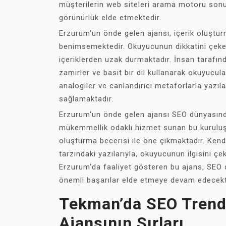
müşterilerin web siteleri arama motoru sonu
görünürlük elde etmektedir.
Erzurum'un önde gelen ajansı, içerik oluşturm
benimsemektedir. Okuyucunun dikkatini çeken 
içeriklerden uzak durmaktadır. İnsan tarafınd
zamirler ve basit bir dil kullanarak okuyucula
analogiler ve canlandırıcı metaforlarla yaz
sağlamaktadır.
Erzurum'un önde gelen ajansı SEO dünyasında
mükemmellik odaklı hizmet sunan bu kuruluş,
oluşturma becerisi ile öne çıkmaktadır. Ke
tarzındaki yazılarıyla, okuyucunun ilgisini ç
Erzurum'da faaliyet gösteren bu ajans, SEO 
önemli başarılar elde etmeye devam edecekt
Tekman’da SEO Trendl
Ajansının Sırları