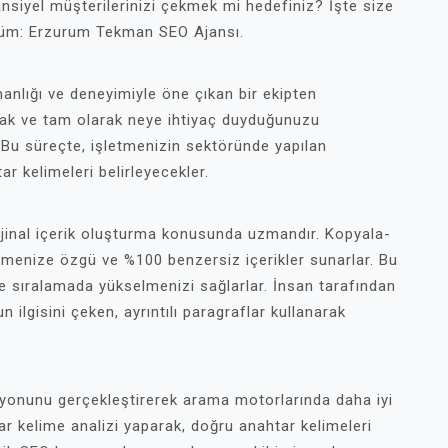
nsiyel müşterilerinizi çekmek mi hedefiniz? İşte size
züm: Erzurum Tekman SEO Ajansı.
nlığı ve deneyimiyle öne çıkan bir ekipten
mak ve tam olarak neye ihtiyaç duyduğunuzu
. Bu süreçte, işletmenizin sektöründe yapılan
ar kelimeleri belirleyecekler.
ijinal içerik oluşturma konusunda uzmandır. Kopyala-
etmenize özgü ve %100 benzersiz içerikler sunarlar. Bu
ve sıralamada yükselmenizi sağlarlar. İnsan tarafından
 ilgisini çeken, ayrıntılı paragraflar kullanarak
yonunu gerçekleştirerek arama motorlarında daha iyi
r kelime analizi yaparak, doğru anahtar kelimeleri