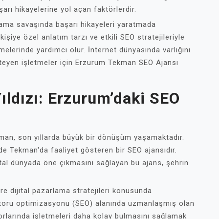
rı hikayelerine yol açan faktörlerdir.
lama savaşında başarı hikayeleri yaratmada
işiye özel anlatım tarzı ve etkili SEO stratejileriyle
rmelerinde yardımcı olur. İnternet dünyasında varlığını
steyen işletmeler için Erzurum Tekman SEO Ajansı
ıldızı: Erzurum’daki SEO
ekman, son yıllarda büyük bir dönüşüm yaşamaktadır.
e Tekman'da faaliyet gösteren bir SEO ajansıdır.
jital dünyada öne çıkmasını sağlayan bu ajans, şehrin
re dijital pazarlama stratejileri konusunda
toru optimizasyonu (SEO) alanında uzmanlaşmış olan
torlarında işletmeleri daha kolay bulmasını sağlamak