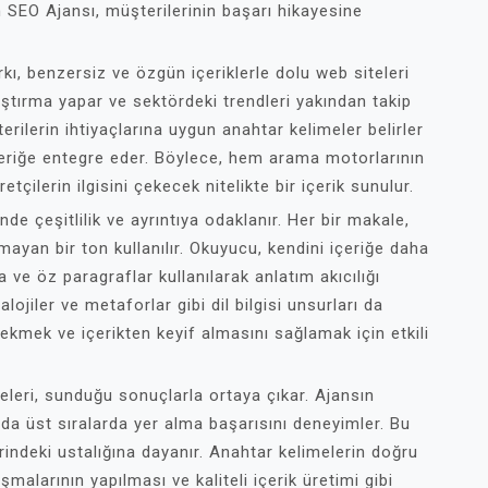
 SEO Ajansı, müşterilerinin başarı hikayesine
, benzersiz ve özgün içeriklerle dolu web siteleri
raştırma yapar ve sektördeki trendleri yakından takip
ilerin ihtiyaçlarına uygun anahtar kelimeler belirler
 içeriğe entegre eder. Böylece, hem arama motorlarının
çilerin ilgisini çekecek nitelikte bir içerik sunulur.
de çeşitlilik ve ayrıntıya odaklanır. Her bir makale,
lmayan bir ton kullanılır. Okuyucu, kendini içeriğe daha
a ve öz paragraflar kullanılarak anlatım akıcılığı
lojiler ve metaforlar gibi dil bilgisi unsurları da
çekmek ve içerikten keyif almasını sağlamak için etkili
leri, sunduğu sonuçlarla ortaya çıkar. Ajansın
nda üst sıralarda yer alma başarısını deneyimler. Bu
rindeki ustalığına dayanır. Anahtar kelimelerin doğru
şmalarının yapılması ve kaliteli içerik üretimi gibi