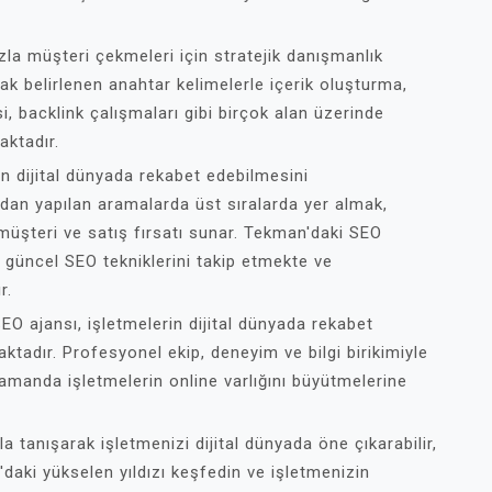
la müşteri çekmeleri için stratejik danışmanlık
ak belirlenen anahtar kelimelerle içerik oluşturma,
si, backlink çalışmaları gibi birçok alan üzerinde
ktadır.
in dijital dünyada rekabet edebilmesini
ından yapılan aramalarda üst sıralarda yer almak,
 müşteri ve satış fırsatı sunar. Tekman'daki SEO
k güncel SEO tekniklerini takip etmekte ve
r.
EO ajansı, işletmelerin dijital dünyada rekabet
ktadır. Profesyonel ekip, deneyim ve bilgi birikimiyle
zamanda işletmelerin online varlığını büyütmelerine
 tanışarak işletmenizi dijital dünyada öne çıkarabilir,
'daki yükselen yıldızı keşfedin ve işletmenizin