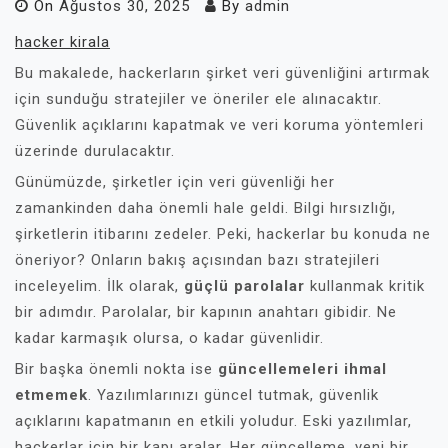
On
Ağustos 30, 2025
By
admin
hacker kirala
Bu makalede, hackerların şirket veri güvenliğini artırmak
için sunduğu stratejiler ve öneriler ele alınacaktır.
Güvenlik açıklarını kapatmak ve veri koruma yöntemleri
üzerinde durulacaktır.
Günümüzde, şirketler için veri güvenliği her
zamankinden daha önemli hale geldi. Bilgi hırsızlığı,
şirketlerin itibarını zedeler. Peki, hackerlar bu konuda ne
öneriyor? Onların bakış açısından bazı stratejileri
inceleyelim. İlk olarak,
güçlü parolalar
kullanmak kritik
bir adımdır. Parolalar, bir kapının anahtarı gibidir. Ne
kadar karmaşık olursa, o kadar güvenlidir.
Bir başka önemli nokta ise
güncellemeleri ihmal
etmemek
. Yazılımlarınızı güncel tutmak, güvenlik
açıklarını kapatmanın en etkili yoludur. Eski yazılımlar,
hackerlar için bir kapı aralar. Her güncelleme, yeni bir