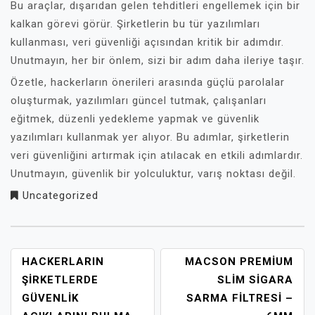
Bu araçlar, dışarıdan gelen tehditleri engellemek için bir
kalkan görevi görür. Şirketlerin bu tür yazılımları
kullanması, veri güvenliği açısından kritik bir adımdır.
Unutmayın, her bir önlem, sizi bir adım daha ileriye taşır.
Özetle, hackerların önerileri arasında güçlü parolalar
oluşturmak, yazılımları güncel tutmak, çalışanları
eğitmek, düzenli yedekleme yapmak ve güvenlik
yazılımları kullanmak yer alıyor. Bu adımlar, şirketlerin
veri güvenliğini artırmak için atılacak en etkili adımlardır.
Unutmayın, güvenlik bir yolculuktur, varış noktası değil.
Uncategorized
YAZI
HACKERLARIN
MACSON PREMIUM
GEZINMESI
ŞIRKETLERDE
SLIM SIGARA
GÜVENLIK
SARMA FILTRESI –