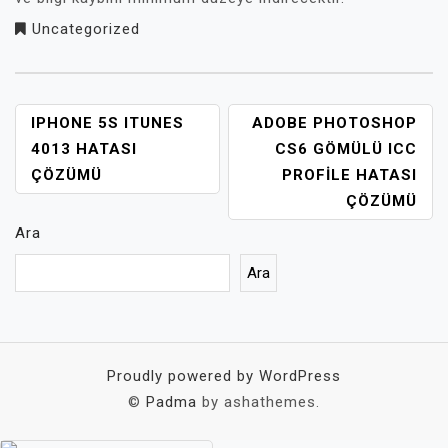
Uncategorized
YAZI
IPHONE 5S ITUNES
ADOBE PHOTOSHOP
GEZINMESI
4013 HATASI
CS6 GÖMÜLÜ ICC
ÇÖZÜMÜ
PROFILE HATASI
ÇÖZÜMÜ
Ara
Ara
Proudly powered by WordPress
©
Padma
by ashathemes.