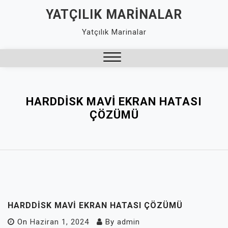
Skip
YATÇILIK MARINALAR
to
Yatçılık Marinalar
content
Close
Menu
HARDDISK MAVI EKRAN HATASI
ÇÖZÜMÜ
HARDDISK MAVI EKRAN HATASI ÇÖZÜMÜ
On
Haziran 1, 2024
By
admin