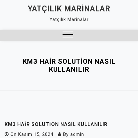
Skip
YATÇILIK MARINALAR
to
Yatçılık Marinalar
content
Close
Menu
KM3 HAIR SOLUTION NASIL
KULLANILIR
KM3 HAIR SOLUTION NASIL KULLANILIR
On
Kasım 15, 2024
By
admin