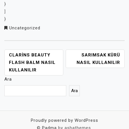
}
]
}
Uncategorized
YAZI
CLARINS BEAUTY
SARIMSAK KÜRÜ
GEZINMESI
FLASH BALM NASIL
NASIL KULLANILIR
KULLANILIR
Ara
Ara
Proudly powered by WordPress
©
Padma
by ashathemes.