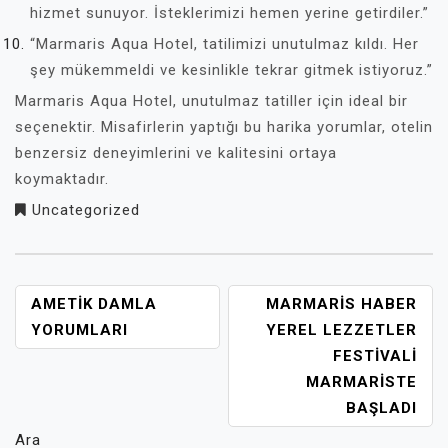
hizmet sunuyor. İsteklerimizi hemen yerine getirdiler.”
“Marmaris Aqua Hotel, tatilimizi unutulmaz kıldı. Her
şey mükemmeldi ve kesinlikle tekrar gitmek istiyoruz.”
Marmaris Aqua Hotel, unutulmaz tatiller için ideal bir
seçenektir. Misafirlerin yaptığı bu harika yorumlar, otelin
benzersiz deneyimlerini ve kalitesini ortaya
koymaktadır.
Uncategorized
YAZI
AMETIK DAMLA
MARMARIS HABER
GEZINMESI
YORUMLARI
YEREL LEZZETLER
FESTIVALI
MARMARISTE
BAŞLADI
Ara