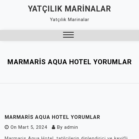
Skip
YATÇILIK MARINALAR
to
Yatçılık Marinalar
content
Close
Menu
MARMARIS AQUA HOTEL YORUMLAR
MARMARIS AQUA HOTEL YORUMLAR
On
Mart 5, 2024
By
admin
Marmaris Aqua Hotel, tatilcilerin dinlendirici ve keyifli