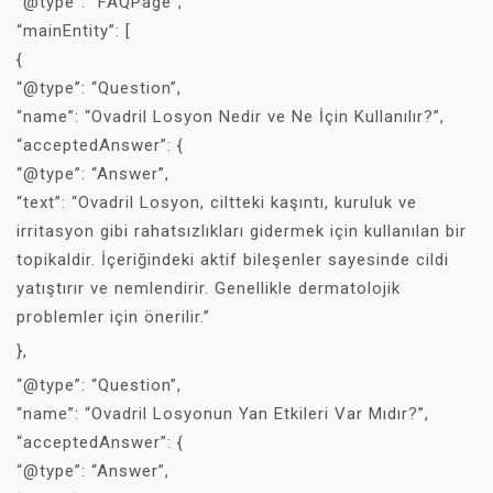
“@type”: “FAQPage”,
“mainEntity”: [
{
“@type”: “Question”,
“name”: “Ovadril Losyon Nedir ve Ne İçin Kullanılır?”,
“acceptedAnswer”: {
“@type”: “Answer”,
“text”: “Ovadril Losyon, ciltteki kaşıntı, kuruluk ve
irritasyon gibi rahatsızlıkları gidermek için kullanılan bir
topikaldir. İçeriğindeki aktif bileşenler sayesinde cildi
yatıştırır ve nemlendirir. Genellikle dermatolojik
problemler için önerilir.”
},
“@type”: “Question”,
“name”: “Ovadril Losyonun Yan Etkileri Var Mıdır?”,
“acceptedAnswer”: {
“@type”: “Answer”,