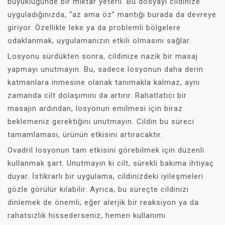
büyüklüğünde bir miktar yeterli. Bu dosyayı cildinize
uyguladığınızda, “az ama öz” mantığı burada da devreye
giriyor. Özellikle leke ya da problemli bölgelere
odaklanmak, uygulamanızın etkili olmasını sağlar.
Losyonu sürdükten sonra, cildinize nazik bir masaj
yapmayı unutmayın. Bu, sadece losyonun daha derin
katmanlara inmesine olanak tanımakla kalmaz, aynı
zamanda cilt dolaşımını da artırır. Rahatlatıcı bir
masajın ardından, losyonun emilmesi için biraz
beklemeniz gerektiğini unutmayın. Cildin bu süreci
tamamlaması, ürünün etkisini artıracaktır.
Ovadril losyonun tam etkisini görebilmek için düzenli
kullanmak şart. Unutmayın ki cilt, sürekli bakıma ihtiyaç
duyar. İstikrarlı bir uygulama, cildinizdeki iyileşmeleri
gözle görülür kılabilir. Ayrıca, bu süreçte cildinizi
dinlemek de önemli; eğer alerjik bir reaksiyon ya da
rahatsızlık hissederseniz, hemen kullanımı