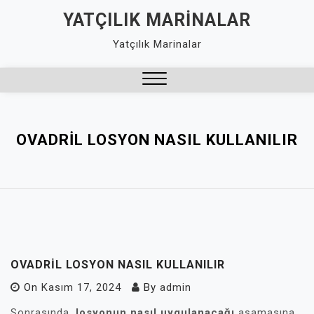
Skip
YATÇILIK MARINALAR
to
Yatçılık Marinalar
content
Close
Menu
OVADRIL LOSYON NASIL KULLANILIR
OVADRIL LOSYON NASIL KULLANILIR
On
Kasım 17, 2024
By
admin
Sonrasında,
losyonun nasıl uygulanacağı
aşamasına