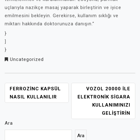
uçlarıyla nazikçe masaj yaparak birleştirin ve iyice
emilmesini bekleyin. Gerekirse, kullanım sıklığı ve
miktarı hakkında doktorunuza danışın.”
}
]
}
Uncategorized
YAZI
FERROZINC KAPSÜL
VOZOL 20000 ILE
GEZINMESI
NASIL KULLANILIR
ELEKTRONIK SIGARA
KULLANIMINIZI
GELIŞTIRIN
Ara
Ara