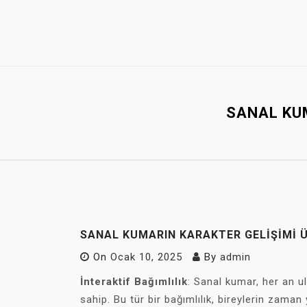
Skip
to
content
SANAL KU
SANAL KUMARIN KARAKTER GELIŞIMI 
On
Ocak 10, 2025
By
admin
İnteraktif Bağımlılık
: Sanal kumar, her an ul
sahip. Bu tür bir bağımlılık, bireylerin zaman 