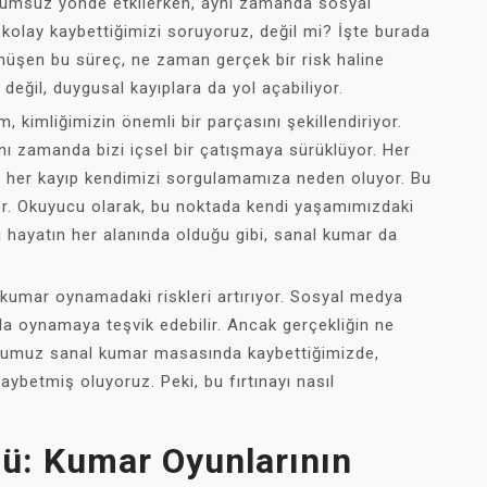
i olumsuz yönde etkilerken, aynı zamanda sosyal
ar kolay kaybettiğimizi soruyoruz, değil mi? İşte burada
önüşen bu süreç, ne zaman gerçek bir risk haline
eğil, duygusal kayıplara da yol açabiliyor.
, kimliğimizin önemli bir parçasını şekillendiriyor.
ı zamanda bizi içsel bir çatışmaya sürüklüyor. Her
, her kayıp kendimizi sorgulamamıza neden oluyor. Bu
or. Okuyucu olarak, bu noktada kendi yaşamımızdaki
 hayatın her alanında olduğu gibi, sanal kumar da
 kumar oynamadaki riskleri artırıyor. Sosyal medya
zla oynamaya teşvik edebilir. Ancak gerçekliğin ne
ğumuz sanal kumar masasında kaybettiğimizde,
kaybetmiş oluyoruz. Peki, bu fırtınayı nasıl
zü: Kumar Oyunlarının