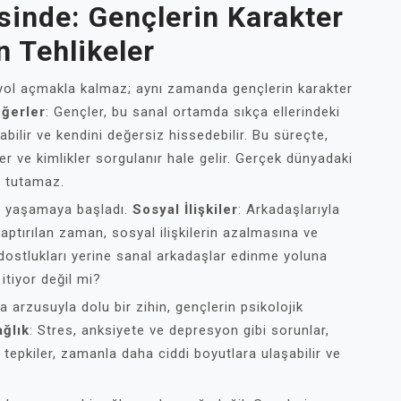
inde: Gençlerin Karakter
n Tehlikeler
 yol açmakla kalmaz; aynı zamanda gençlerin karakter
eğerler
: Gençler, bu sanal ortamda sıkça ellerindeki
yabilir ve kendini değersiz hissedebilir. Bu süreçte,
 ve kimlikler sorgulanır hale gelir. Gerçek dünyadaki
le tutamaz.
nı yaşamaya başladı.
Sosyal İlişkiler
: Arkadaşlarıyla
aptırılan zaman, sosyal ilişkilerin azalmasına ve
k dostlukları yerine sanal arkadaşlar edinme yoluna
itiyor değil mi?
arzusuyla dolu bir zihin, gençlerin psikolojik
ağlık
: Stres, anksiyete ve depresyon gibi sorunlar,
 tepkiler, zamanla daha ciddi boyutlara ulaşabilir ve