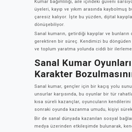
Kumar bağımlılığı, aile içindeki güveni sarsıyo
üyeleri, kayıp ve yıkım arasında kaybolmuş b
çaresiz kalıyor. İşte bu yüzden, dijital kayıp
dönüşebiliyor.
Sanal kumarın, getirdiği kayıplar ve bunların
gerektiren bir süreç. Kendimizi bu döngüden 
ve toplum yaratma yolunda ciddi bir ilerleme 
Sanal Kumar Oyunları
Karakter Bozulmasını
Sanal kumar, gençler için bir kaçış yolu sunuy
unsurlar karşısında, bu oyunlar bir tür rahat
kısa süreli kazançlar, oyuncuların kendilerini
sonraki oyunda kazanma umudu, kişiyi sürekl
Bir de sanal dünyada kazanılan sosyal bağlan
medya üzerinden etkileşimde bulunarak, kendi