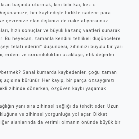
ekran başında oturmak, kim bilir kaç kez o
üşünsenize, her kaybedişle birlikte sadece para
çevrenize olan ilişkinizi de riske atıyorsunuz.
ları, hızlı sonuçlar ve büyük kazanç vaatleri sunarak
or. Bu heyecan, zamanla kendini tehlikeli düşüncelere
şeyi telafi ederim” düşüncesi, zihninizi büyülü bir yarı
mi, erdem ve sorumluluktan uzaklaşır, etik değerler
aybetmek? Sanal kumarda kaybedenler, çoğu zaman
ış açısına bürünür. Her kayıp, bir parça özsaygınızı
rekli zihinde dönerken, özgüven kaybı yaşamak
ağlığın yanı sıra zihinsel sağlığı da tehdit eder. Uzun
uğuna ve zihinsel yorgunluğa yol açar. Dikkat
diğer alanlarında da verimli olmanın önünde büyük bir