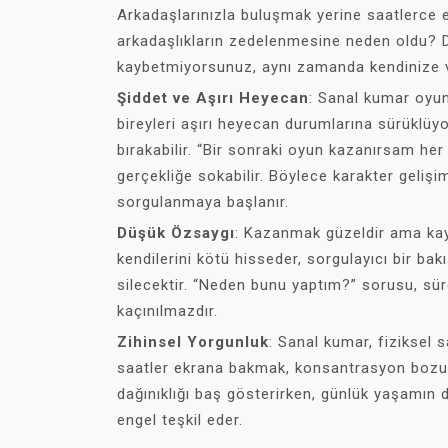
Arkadaşlarınızla buluşmak yerine saatlerce 
arkadaşlıkların zedelenmesine neden oldu? D
kaybetmiyorsunuz, aynı zamanda kendinize ve 
Şiddet ve Aşırı Heyecan
: Sanal kumar oyun
bireyleri aşırı heyecan durumlarına sürüklüy
bırakabilir. “Bir sonraki oyun kazanırsam her 
gerçekliğe sokabilir. Böylece karakter gelişi
sorgulanmaya başlanır.
Düşük Özsaygı
: Kazanmak güzeldir ama k
kendilerini kötü hisseder, sorgulayıcı bir bak
silecektir. “Neden bunu yaptım?” sorusu, sü
kaçınılmazdır.
Zihinsel Yorgunluk
: Sanal kumar, fiziksel s
saatler ekrana bakmak, konsantrasyon bozukl
dağınıklığı baş gösterirken, günlük yaşamın 
engel teşkil eder.