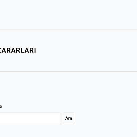
ZARARLARI
a
Ara