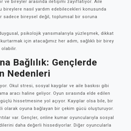
r ve bireyler arasında iletişimi zayıflatıyor. Aile
u bireylere nasıl yardım edebilecekleri konusunda
lar sadece bireysel değil, toplumsal bir soruna
 duygusal, psikolojik yansımalarıyla yüzleşmek, dikkat
kurtarmak için atacağımız her adım, sağlıklı bir birey
olabilir.
na Bağlılık: Gençlerde
n Nedenleri
or. Okul stresi, sosyal kaygılar ve aile baskısı gibi
lama aracı haline geliyor. Oyun sırasında elde edilen
 güçlü hissetmesine yol açıyor. Kayıplar olsa bile, bir
i olarak oyuna bağlayan bir çekim gücü oluşturuyor.
tılar var. Gençler, online kumar oyuncularıyla sosyal
lerini daha değerli hissediyorlar. Diğer oyuncularla