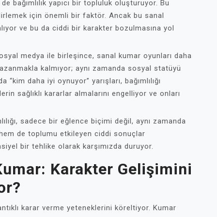
e bağımlılık yapıcı bir topluluk oluşturuyor. Bu
elirlemek için önemli bir faktör. Ancak bu sanal
i alıyor ve bu da ciddi bir karakter bozulmasına yol
sosyal medya ile birleşince, sanal kumar oyunları daha
kazanmakla kalmıyor; aynı zamanda sosyal statüyü
a “kim daha iyi oynuyor” yarışları, bağımlılığı
erin sağlıklı kararlar almalarını engelliyor ve onları
ılığı, sadece bir eğlence biçimi değil, aynı zamanda
 hem de toplumu etkileyen ciddi sonuçlar
nsiyel bir tehlike olarak karşımızda duruyor.
Kumar: Karakter Gelişimini
or?
antıklı karar verme yeteneklerini köreltiyor. Kumar