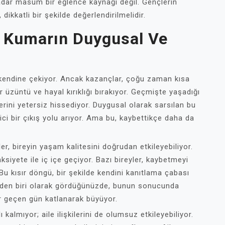
adar masum bir eğlence kaynağı değil. Gençlerin
 dikkatli bir şekilde değerlendirilmelidir.
al Kumarın Duygusal Ve
ı kendine çekiyor. Ancak kazançlar, çoğu zaman kısa
ir üzüntü ve hayal kırıklığı bırakıyor. Geçmişte yaşadığı
lerini yetersiz hissediyor. Duygusal olarak sarsılan bu
i bir çıkış yolu arıyor. Ama bu, kaybettikçe daha da
er, bireyin yaşam kalitesini doğrudan etkileyebiliyor.
siyete ile iç içe geçiyor. Bazı bireyler, kaybetmeyi
 Bu kısır döngü, bir şekilde kendini kanıtlama çabası
ybeden biri olarak gördüğünüzde, bunun sonucunda
er geçen gün katlanarak büyüyor.
 kalmıyor; aile ilişkilerini de olumsuz etkileyebiliyor.