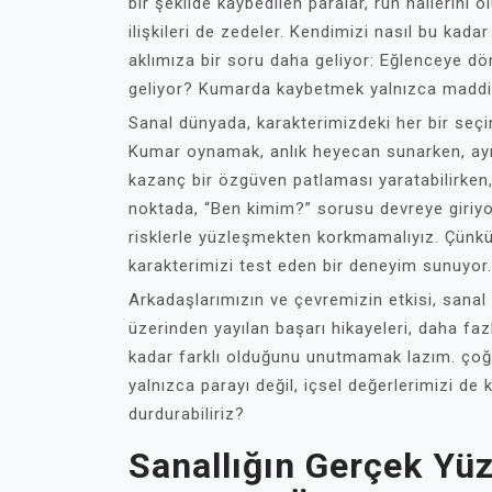
bir şekilde kaybedilen paralar, ruh hallerin
ilişkileri de zedeler. Kendimizi nasıl bu kad
aklımıza bir soru daha geliyor: Eğlenceye d
geliyor? Kumarda kaybetmek yalnızca maddi d
Sanal dünyada, karakterimizdeki her bir seçim
Kumar oynamak, anlık heyecan sunarken, ayn
kazanç bir özgüven patlaması yaratabilirken
noktada, “Ben kimim?” sorusu devreye giriy
risklerle yüzleşmekten korkmamalıyız. Çünkü
karakterimizi test eden bir deneyim sunuyor.
Arkadaşlarımızın ve çevremizin etkisi, sanal
üzerinden yayılan başarı hikayeleri, daha fa
kadar farklı olduğunu unutmamak lazım. ço
yalnızca parayı değil, içsel değerlerimizi de 
durdurabiliriz?
Sanallığın Gerçek Yü