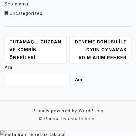
Seo ajansı
Uncategorized
YAZI
TUTAMAÇLI CÜZDAN
DENEME BONUSU ILE
GEZINMESI
VE KOMBIN
OYUN OYNAMAK
ÖNERILERI
ADIM ADIM REHBER
Ara
Ara
Proudly powered by WordPress
©
Padma
by ashathemes.