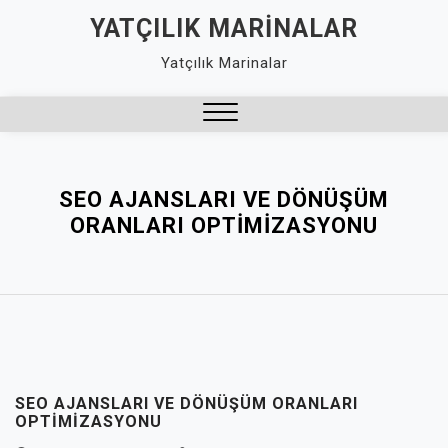
Skip
YATÇILIK MARINALAR
to
Yatçılık Marinalar
content
Close
Menu
SEO AJANSLARI VE DÖNÜŞÜM
ORANLARI OPTIMIZASYONU
SEO AJANSLARI VE DÖNÜŞÜM ORANLARI
OPTIMIZASYONU