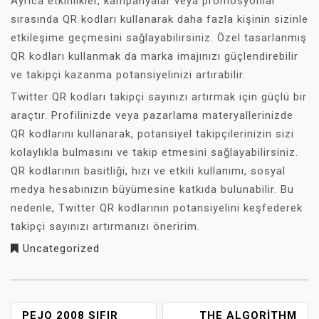
Ayrıca etkinlikler, kampanyalar veya promosyonlar
sırasında QR kodları kullanarak daha fazla kişinin sizinle
etkileşime geçmesini sağlayabilirsiniz. Özel tasarlanmış
QR kodları kullanmak da marka imajınızı güçlendirebilir
ve takipçi kazanma potansiyelinizi artırabilir.
Twitter QR kodları takipçi sayınızı artırmak için güçlü bir
araçtır. Profilinizde veya pazarlama materyallerinizde
QR kodlarını kullanarak, potansiyel takipçilerinizin sizi
kolaylıkla bulmasını ve takip etmesini sağlayabilirsiniz.
QR kodlarının basitliği, hızı ve etkili kullanımı, sosyal
medya hesabınızın büyümesine katkıda bulunabilir. Bu
nedenle, Twitter QR kodlarının potansiyelini keşfederek
takipçi sayınızı artırmanızı öneririm.
Uncategorized
YAZI
PEJO 2008 SIFIR
THE ALGORITHM