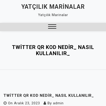
Skip
YATÇILIK MARINALAR
to
Yatçılık Marinalar
content
Close
Menu
TWITTER QR KOD NEDIR_ NASIL
KULLANILIR_
TWITTER QR KOD NEDIR_ NASIL KULLANILIR_
On
Aralık 23, 2023
By
admin