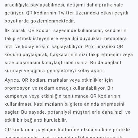
aracılığıyla paylaşabilmesi, iletişimi daha pratik hale
getiriyor. QR kodlarının Twitter üzerindeki etkisi çeşitli
boyutlarda gözlemlenmektedir.
İlk olarak, QR kodları sayesinde kullanıcılar, kendilerini
takip etmek isteyenlere veya ilgi duydukları hesaplara
hızlı ve kolay erişim sağlayabiliyor. Profilinizdeki QR
kodunu paylaşarak, başkalarının sizi takip etmesini veya
size ulaşmasını kolaylaştırabilirsiniz. Bu da bağlantı
kurmayı ve ağınızı genişletmeyi kolaylaştırır.
Ayrıca, QR kodları, markalar veya etkinlikler için
promosyon ve reklam amaçlı kullanılabiliyor. Bir
kampanya veya etkinliğin tanıtımında QR kodlarının
kullanılması, katılımcıların bilgilere anında erişmesini
sağlar. Bu sayede, potansiyel müşterilerle daha hızlı ve
etkili bir bağlantı kurulabilir.
QR kodlarının paylaşım kültürüne etkisi sadece pratiklik
açısından değil, aynı zamanda etkileşim miktarını da