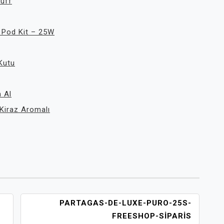
uff
x Pod Kit – 25W
Kutu
 Al
Kiraz Aromalı
PARTAGAS-DE-LUXE-PURO-25S-
FREESHOP-SIPARIS