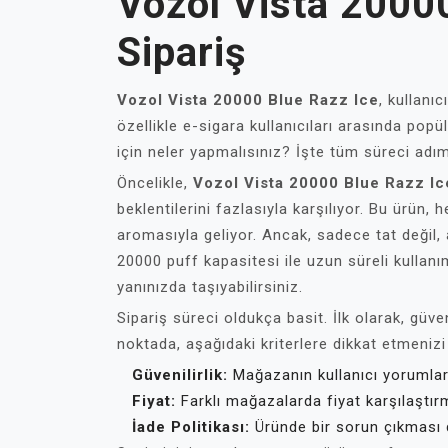
Vozol Vista 2000
Sipariş
Vozol Vista 20000 Blue Razz Ice
, kullanı
özellikle e-sigara kullanıcıları arasında pop
için neler yapmalısınız? İşte tüm süreci adı
Öncelikle,
Vozol Vista 20000 Blue Razz Ic
beklentilerini fazlasıyla karşılıyor. Bu ürün
aromasıyla geliyor. Ancak, sadece tat değil, 
20000 puff kapasitesi ile uzun süreli kullan
yanınızda taşıyabilirsiniz.
Sipariş süreci oldukça basit. İlk olarak, güv
noktada, aşağıdaki kriterlere dikkat etmenizi
Güvenilirlik:
Mağazanın kullanıcı yorumlar
Fiyat:
Farklı mağazalarda fiyat karşılaştı
İade Politikası:
Üründe bir sorun çıkması d