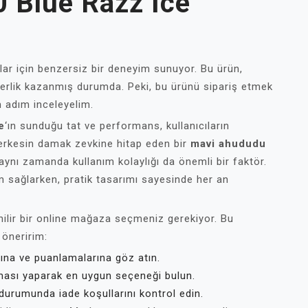
0 Blue Razz İce
cılar için benzersiz bir deneyim sunuyor. Bu ürün,
ülerlik kazanmış durumda. Peki, bu ürünü sipariş etmek
m adım inceleyelim.
e
‘ın sunduğu tat ve performans, kullanıcıların
, herkesin damak zevkine hitap eden bir
mavi ahududu
aynı zamanda kullanım kolaylığı da önemli bir faktör.
ım sağlarken, pratik tasarımı sayesinde her an
enilir bir online mağaza seçmeniz gerekiyor. Bu
 öneririm:
ına ve puanlamalarına göz atın.
rması yaparak en uygun seçeneği bulun.
urumunda iade koşullarını kontrol edin.