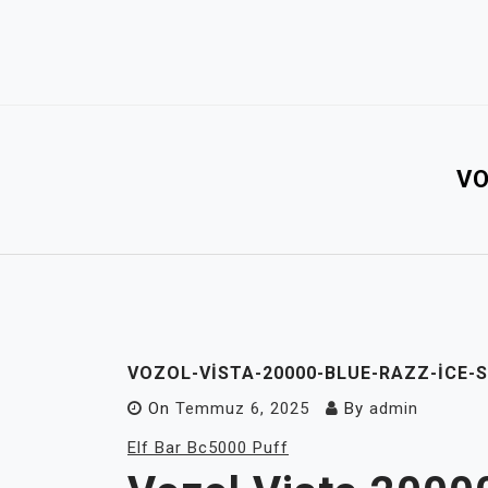
Skip
to
content
VO
VOZOL-VISTA-20000-BLUE-RAZZ-ICE-S
On
Temmuz 6, 2025
By
admin
Elf Bar Bc5000 Puff