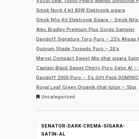
Vozol Gear 10000 Peach Mango Smoothie P
Smok Nord 4 kit 80W Elektronik sigara
Smok Nfix Kit Elektronik Sigara – Smok Nfi
Alec Bradley Premium Plus Gordo Sampler
Davidoff Signature Toro Puro – 25’s Ahşap 
Quorum Shade Torpedo Puro – 20’s
Marvel Compact Sweet Mix ithal sigara Satın
Captain Black Sweet Cherry Puro Satın Al – 
Davidoff 2000 Puro – 5’s Gift Pack DOMİNİC
Royal Leaf Green Organik ithal tütün – 50gr
Uncategorized
YAZI
SENATOR-DARK-CREMA-SIGARA-
GEZINMESI
SATIN-AL