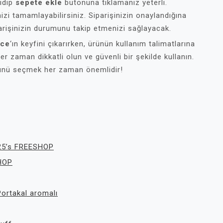
gidip
sepete ekle
butonuna tıklamanız yeterli.
nizi tamamlayabilirsiniz. Siparişinizin onaylandığına
parişinizin durumunu takip etmenizi sağlayacak.
Ice
‘ın keyfini çıkarırken, ürünün kullanım talimatlarına
r zaman dikkatli olun ve güvenli bir şekilde kullanın.
ürünü seçmek her zaman önemlidir!
 25’s FREESHOP
SHOP
ortakal aromalı