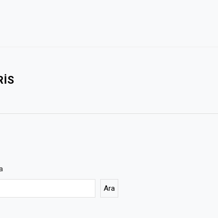
RIS
a
Ara