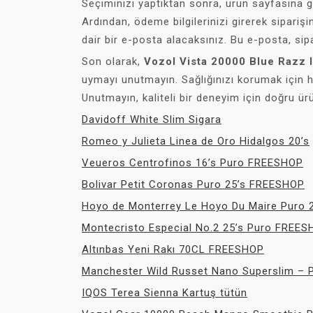
Seçiminizi yaptıktan sonra, ürün sayfasına 
Ardından, ödeme bilgilerinizi girerek siparişi
dair bir e-posta alacaksınız. Bu e-posta, si
Son olarak,
Vozol Vista 20000 Blue Razz 
uymayı unutmayın. Sağlığınızı korumak için he
Unutmayın, kaliteli bir deneyim için doğru 
Davidoff White Slim Sigara
Romeo y Julieta Linea de Oro Hidalgos 20’s
Veueros Centrofinos 16’s Puro FREESHOP
Bolivar Petit Coronas Puro 25’s FREESHOP
Hoyo de Monterrey Le Hoyo Du Maire Puro
Montecristo Especial No.2 25’s Puro FREE
Altınbas Yeni Rakı 70CL FREESHOP
Manchester Wild Russet Nano Superslim – P
IQOS Terea Sienna Kartuş tütün