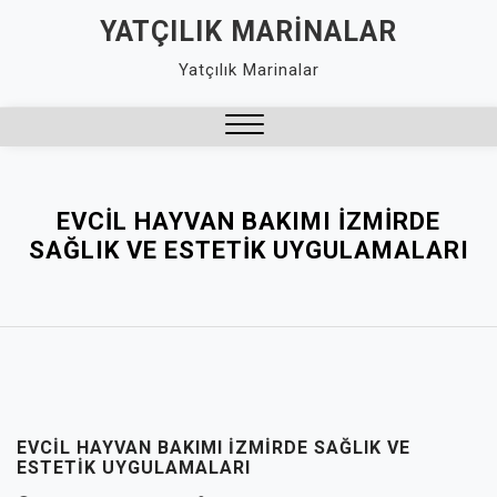
Skip
YATÇILIK MARINALAR
to
Yatçılık Marinalar
content
Close
Menu
EVCIL HAYVAN BAKIMI İZMIRDE
SAĞLIK VE ESTETIK UYGULAMALARI
EVCIL HAYVAN BAKIMI İZMIRDE SAĞLIK VE
ESTETIK UYGULAMALARI