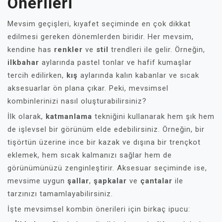
Önerileri
Mevsim geçişleri, kıyafet seçiminde en çok dikkat
edilmesi gereken dönemlerden biridir. Her mevsim,
kendine has
renkler
ve
stil
trendleri ile gelir. Örneğin,
ilkbahar
aylarında pastel tonlar ve hafif kumaşlar
tercih edilirken,
kış
aylarında kalın kabanlar ve sıcak
aksesuarlar ön plana çıkar. Peki, mevsimsel
kombinlerinizi nasıl oluşturabilirsiniz?
İlk olarak,
katmanlama
tekniğini kullanarak hem şık hem
de işlevsel bir görünüm elde edebilirsiniz. Örneğin, bir
tişörtün üzerine ince bir kazak ve dışına bir trençkot
eklemek, hem sıcak kalmanızı sağlar hem de
görünümünüzü zenginleştirir. Aksesuar seçiminde ise,
mevsime uygun
şallar
,
şapkalar
ve
çantalar
ile
tarzınızı tamamlayabilirsiniz.
İşte mevsimsel kombin önerileri için birkaç ipucu: