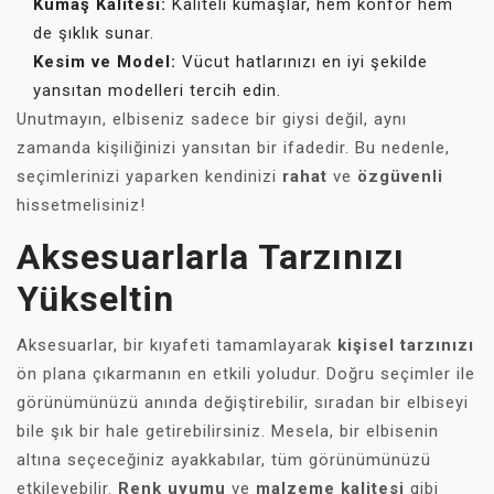
Kumaş Kalitesi:
Kaliteli kumaşlar, hem konfor hem
de şıklık sunar.
Kesim ve Model:
Vücut hatlarınızı en iyi şekilde
yansıtan modelleri tercih edin.
Unutmayın, elbiseniz sadece bir giysi değil, aynı
zamanda kişiliğinizi yansıtan bir ifadedir. Bu nedenle,
seçimlerinizi yaparken kendinizi
rahat
ve
özgüvenli
hissetmelisiniz!
Aksesuarlarla Tarzınızı
Yükseltin
Aksesuarlar, bir kıyafeti tamamlayarak
kişisel tarzınızı
ön plana çıkarmanın en etkili yoludur. Doğru seçimler ile
görünümünüzü anında değiştirebilir, sıradan bir elbiseyi
bile şık bir hale getirebilirsiniz. Mesela, bir elbisenin
altına seçeceğiniz ayakkabılar, tüm görünümünüzü
etkileyebilir.
Renk uyumu
ve
malzeme kalitesi
gibi