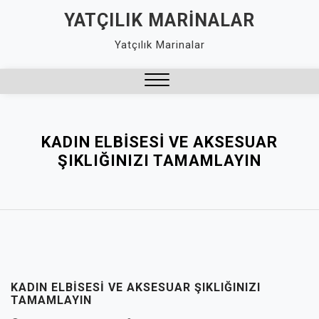
Skip
YATÇILIK MARINALAR
to
Yatçılık Marinalar
content
Close
Menu
KADIN ELBISESI VE AKSESUAR
ŞIKLIĞINIZI TAMAMLAYIN
KADIN ELBISESI VE AKSESUAR ŞIKLIĞINIZI
TAMAMLAYIN