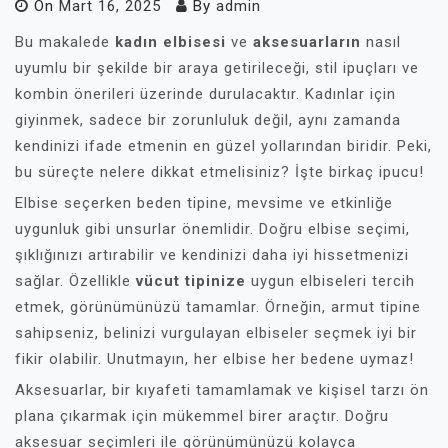
On
Mart 16, 2025
By
admin
Bu makalede
kadın elbisesi
ve
aksesuarların
nasıl
uyumlu bir şekilde bir araya getirileceği, stil ipuçları ve
kombin önerileri üzerinde durulacaktır. Kadınlar için
giyinmek, sadece bir zorunluluk değil, aynı zamanda
kendinizi ifade etmenin en güzel yollarından biridir. Peki,
bu süreçte nelere dikkat etmelisiniz? İşte birkaç ipucu!
Elbise seçerken beden tipine, mevsime ve etkinliğe
uygunluk gibi unsurlar önemlidir. Doğru elbise seçimi,
şıklığınızı artırabilir ve kendinizi daha iyi hissetmenizi
sağlar. Özellikle
vücut tipinize
uygun elbiseleri tercih
etmek, görünümünüzü tamamlar. Örneğin, armut tipine
sahipseniz, belinizi vurgulayan elbiseler seçmek iyi bir
fikir olabilir. Unutmayın, her elbise her bedene uymaz!
Aksesuarlar, bir kıyafeti tamamlamak ve kişisel tarzı ön
plana çıkarmak için mükemmel birer araçtır. Doğru
aksesuar seçimleri ile görünümünüzü kolayca